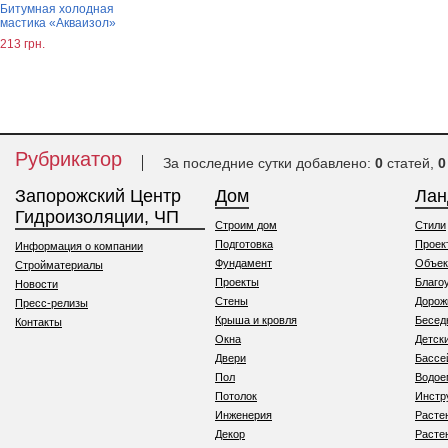
Битумная холодная
мастика «Акваизол»
213 грн.
Рубрикатор
За последние сутки добавлено:
0
статей,
0
Запорожский Центр
Дом
Ла
Гидроизоляции, ЧП
Строим дом
Стили
Подготовка
Проек
Информация о компании
Фундамент
Объек
Стройматериалы
Проекты
Благо
Новости
Стены
Дорож
Пресс-релизы
Крыша и кровля
Бесед
Контакты
Окна
Детск
Двери
Бассе
Пол
Водо
Потолок
Инстр
Инженерия
Расте
Декор
Расте